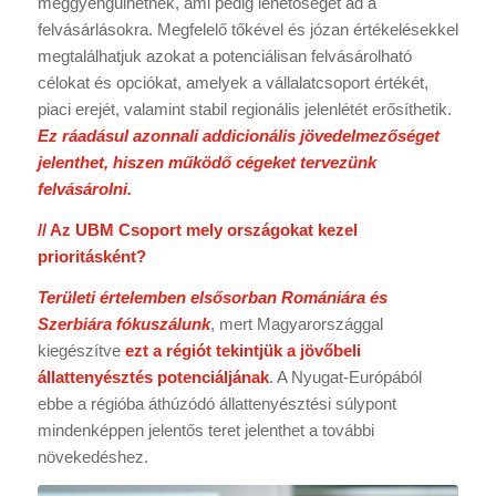
meggyengülhetnek, ami pedig lehetőséget ad a
felvásárlásokra. Megfelelő tőkével és józan értékelésekkel
megtalálhatjuk azokat a potenciálisan felvásárolható
célokat és opciókat, amelyek a vállalatcsoport értékét,
piaci erejét, valamint stabil regionális jelenlétét erősíthetik.
Ez ráadásul azonnali addicionális jövedelmezőséget
jelenthet, hiszen működő cégeket tervezünk
felvásárolni.
// Az UBM Csoport mely országokat kezel
prioritásként?
Területi értelemben elsősorban Romániára és
Szerbiára fókuszálunk
, mert Magyarországgal
kiegészítve
ezt a régiót tekintjük a jövőbeli
állattenyésztés potenciáljának
. A Nyugat-Európából
ebbe a régióba áthúzódó állattenyésztési súlypont
mindenképpen jelentős teret jelenthet a további
növekedéshez.