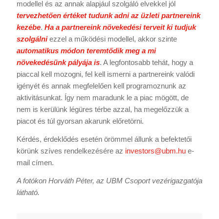
modellel és az annak alapjául szolgáló elvekkel jól
tervezhetően értéket tudunk adni az üzleti partnereink
kezébe
.
Ha a partnereink növekedési terveit ki tudjuk
szolgálni
ezzel a működési modellel, akkor szinte
automatikus módon teremtődik meg a mi
növekedésünk pályája is
. A legfontosabb tehát, hogy a
piaccal kell mozogni, fel kell ismerni a partnereink valódi
igényét és annak megfelelően kell programoznunk az
aktivitásunkat. Így nem maradunk le a piac mögött, de
nem is kerülünk légüres térbe azzal, ha megelőzzük a
piacot és túl gyorsan akarunk előretörni.
Kérdés, érdeklődés esetén örömmel állunk a befektetői
körünk szíves rendelkezésére az
investors@ubm.hu
e-
mail címen.
A fotókon Horváth Péter, az UBM Csoport vezérigazgatója
látható.