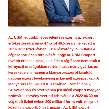
Az UBM legutóbbi éves jelentése szerint az export
értékesítések aránya 47%-ról 48,5%-ra emelkedett a
2021-2022 üzleti évben. Ez a részarány jól mutatja a
cégcsoport azon törekvését, hogy az UBM Csoport
tovább erősíti a piaci jelenlétét a régióban: nem csak a
környező országokban történő takarmány gyártás és
kereskedelem, hanem a Magyarországról kiinduló
gabona export tevékenység is kiemelt szerepet kap. A
Magyarország mellett Ausztriában, Romániában,
Szlovákiában és Szerbiában jelenlévő csoport magyar
számviteli törvény szerinti árbevétele a 2022.06.30-án
végződő üzleti évben 200 milliárd forint volt, melynek
közel fele exportból származott. Az UBM export