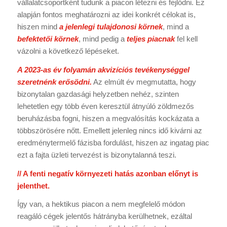
vállalatcsoportként tudunk a piacon létezni és fejlődni. Ez
alapján fontos meghatározni az idei konkrét célokat is,
hiszen mind
a jelenlegi tulajdonosi körnek
, mind a
befektetői körnek
, mind pedig a
teljes piacnak
fel kell
vázolni a következő lépéseket.
A 2023-as év folyamán akvizíciós tevékenységgel
szeretnénk erősödni.
Az elmúlt év megmutatta, hogy
bizonytalan gazdasági helyzetben nehéz, szinten
lehetetlen egy több éven keresztül átnyúló zöldmezős
beruházásba fogni, hiszen a megvalósítás kockázata a
többszörösére nőtt. Emellett jelenleg nincs idő kivárni az
eredménytermelő fázisba fordulást, hiszen az ingatag piac
ezt a fajta üzleti tervezést is bizonytalanná teszi.
// A fenti negatív környezeti hatás azonban előnyt is
jelenthet.
Így van, a hektikus piacon a nem megfelelő módon
reagáló cégek jelentős hátrányba kerülhetnek, ezáltal