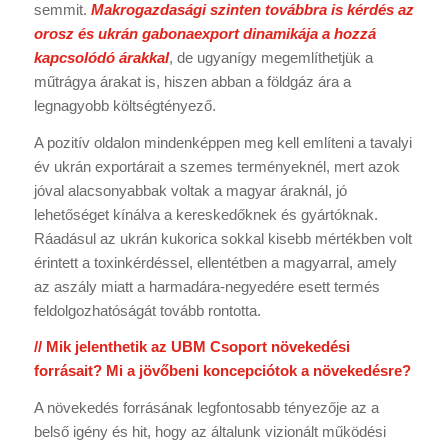
semmit.
Makrogazdasági szinten továbbra is kérdés az
orosz és ukrán gabonaexport dinamikája a hozzá
kapcsolódó árakkal
, de ugyanígy megemlíthetjük a
műtrágya árakat is, hiszen abban a földgáz ára a
legnagyobb költségtényező.
A pozitív oldalon mindenképpen meg kell említeni a tavalyi
év ukrán exportárait a szemes terményeknél, mert azok
jóval alacsonyabbak voltak a magyar áraknál, jó
lehetőséget kínálva a kereskedőknek és gyártóknak.
Ráadásul az ukrán kukorica sokkal kisebb mértékben volt
érintett a toxinkérdéssel, ellentétben a magyarral, amely
az aszály miatt a harmadára-negyedére esett termés
feldolgozhatóságát tovább rontotta.
// Mik jelenthetik az UBM Csoport növekedési
forrásait? Mi a jövőbeni koncepciótok a növekedésre?
A növekedés forrásának legfontosabb tényezője az a
belső igény és hit, hogy az általunk vizionált működési