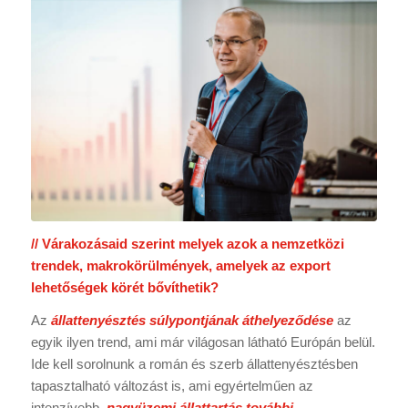
// Várakozásaid szerint melyek azok a nemzetközi
trendek, makrokörülmények, amelyek az export
lehetőségek körét bővíthetik?
Az
állattenyésztés súlypontjának áthelyeződése
az
egyik ilyen trend, ami már világosan látható Európán belül.
Ide kell sorolnunk a román és szerb állattenyésztésben
tapasztalható változást is, ami egyértelműen az
intenzívebb,
nagyüzemi állattartás további