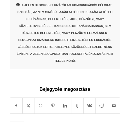
A JELEN BLOGPOSZT KIZÁRÓLAG KOMMUNIKÁCIÓS CÉLOKAT
SZOLGÁL, AZ NEM MINŐSÜL AJÁNLATTÉTELNEK, AJÁNLATTÉTELI
FELHÍVÁSNAK, BEFEKTETÉSI, JOGI, PÉNZÜGYI, VAGY
KÖZTEHERVISELÉSSEL KAPCSOLATOS TANÁCSADÁSNAK, SEM
RÉSZLETES BEFEKTETÉSI, VAGY PÉNZÜGYI ELEMZÉSNEK.
BLOGUNKAT KIZÁRÓLAG ISMERETTERJESZTÉSI ÉS EDUKÁCIÓS
CÉLBÓL HOZTUK LÉTRE, AMELLYEL KÖZÖSSÉGET SZERETNÉNK
ÉPÍTENI. A JELEN BLOGPOSZTBAN FOGLALT TÁJÉKOZTATÁS NEM
TELJES KÖRŰ.
Bejegyzés megosztása