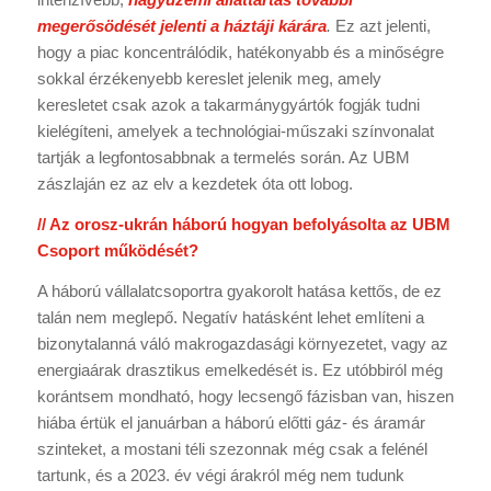
megerősödését jelenti a háztáji kárára
.
Ez azt jelenti,
hogy a piac koncentrálódik, hatékonyabb és a minőségre
sokkal érzékenyebb kereslet jelenik meg, amely
keresletet csak azok a takarmánygyártók fogják tudni
kielégíteni, amelyek a technológiai-műszaki színvonalat
tartják a legfontosabbnak a termelés során. Az UBM
zászlaján ez az elv a kezdetek óta ott lobog.
// Az orosz-ukrán háború hogyan befolyásolta az UBM
Csoport működését?
A háború vállalatcsoportra gyakorolt hatása kettős, de ez
talán nem meglepő. Negatív hatásként lehet említeni a
bizonytalanná váló makrogazdasági környezetet, vagy az
energiaárak drasztikus emelkedését is. Ez utóbbiról még
korántsem mondható, hogy lecsengő fázisban van, hiszen
hiába értük el januárban a háború előtti gáz- és áramár
szinteket, a mostani téli szezonnak még csak a felénél
tartunk, és a 2023. év végi árakról még nem tudunk