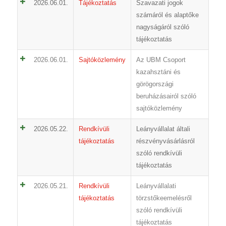
2026.06.01.
Tájékoztatás
Szavazati jogok
számáról és alaptőke
nagyságáról szóló
tájékoztatás
2026.06.01.
Sajtóközlemény
Az UBM Csoport
kazahsztáni és
görögországi
beruházásairól szóló
sajtóközlemény
2026.05.22.
Rendkívüli
Leányvállalat általi
tájékoztatás
részvényvásárlásról
szóló rendkívüli
tájékoztatás
2026.05.21.
Rendkívüli
Leányvállalati
tájékoztatás
törzstőkeemelésről
szóló rendkívüli
tájékoztatás