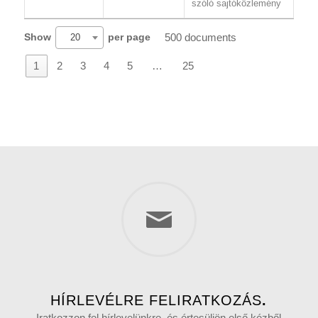
szóló sajtóközlemény
500 documents
Show
per page
20
1
2
3
4
5
…
25
HÍRLEVÉLRE FELIRATKOZÁS
.
Iratkozzon fel hírlevelünkre, és értesüljön első kézből