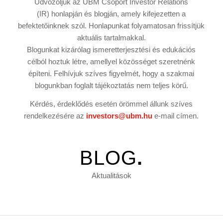
Üdvözöljük az UBM Csoport
Investor Relations
(IR)
honlapján és blogján, amely kifejezetten a
befektetőinknek szól. Honlapunkat folyamatosan frissítjük
aktuális tartalmakkal.
Blogunkat kizárólag ismeretterjesztési és edukációs
célból hoztuk létre, amellyel közösséget szeretnénk
építeni. Felhívjuk szíves figyelmét, hogy a szakmai
blogunkban foglalt tájékoztatás nem teljes körű.
Kérdés, érdeklődés esetén örömmel állunk szíves
rendelkezésére az
investors@ubm.hu
e-mail címen.
BLOG
.
Aktualitások