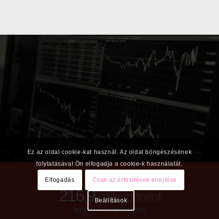
Ez az oldal cookie-kat használ. Az oldal böngészésének
folytatásával Ön elfogadja a cookie-k használatát.
Elfogadás
Csak az értesítések elrejtése
239
9
,
milliárd forint
Beállítások
teljes éves árbevétel