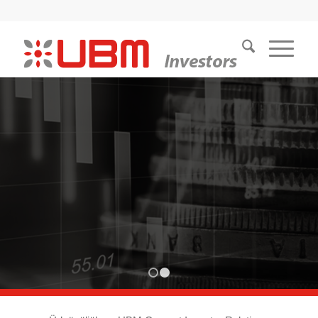
UBM CSOPORT
.
Növekedjünk együtt, stabil alapokon
1
2