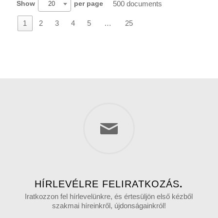
500 documents
Show
per page
20
1
2
3
4
5
…
25
HÍRLEVÉLRE FELIRATKOZÁS
.
Iratkozzon fel hírlevelünkre, és értesüljön első kézből
szakmai híreinkről, újdonságainkról!