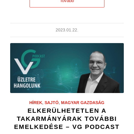
Tovább
2023.01.22.
HÍREK
,
SAJTÓ
,
MAGYAR GAZDASÁG
ELKERÜLHETETLEN A
TAKARMÁNYÁRAK TOVÁBBI
EMELKEDÉSE – VG PODCAST