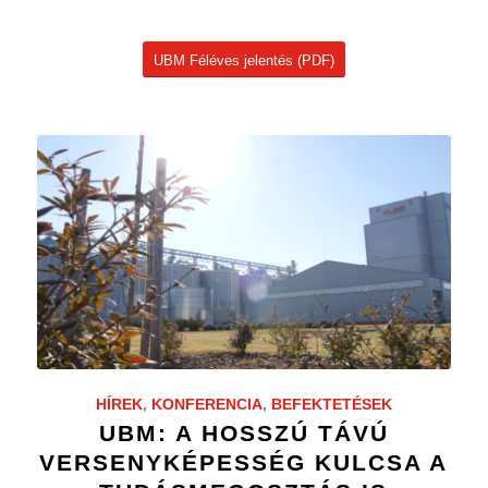
UBM Féléves jelentés (PDF)
HÍREK
,
KONFERENCIA
,
BEFEKTETÉSEK
UBM: A HOSSZÚ TÁVÚ
VERSENYKÉPESSÉG KULCSA A