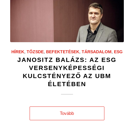
HÍREK
,
TŐZSDE
,
BEFEKTETÉSEK
,
TÁRSADALOM
,
ESG
JANOSITZ BALÁZS: AZ ESG
VERSENYKÉPESSÉGI
KULCSTÉNYEZŐ AZ UBM
ÉLETÉBEN
Tovább