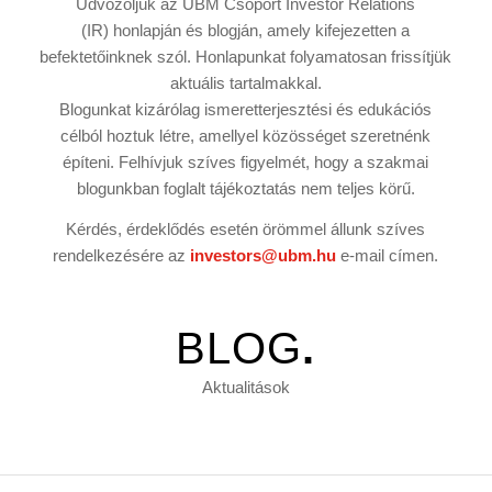
Üdvözöljük az UBM Csoport
Investor Relations
(IR)
honlapján és blogján, amely kifejezetten a
befektetőinknek szól. Honlapunkat folyamatosan frissítjük
aktuális tartalmakkal.
Blogunkat kizárólag ismeretterjesztési és edukációs
célból hoztuk létre, amellyel közösséget szeretnénk
építeni. Felhívjuk szíves figyelmét, hogy a szakmai
blogunkban foglalt tájékoztatás nem teljes körű.
Kérdés, érdeklődés esetén örömmel állunk szíves
rendelkezésére az
investors@ubm.hu
e-mail címen.
BLOG
.
Aktualitások