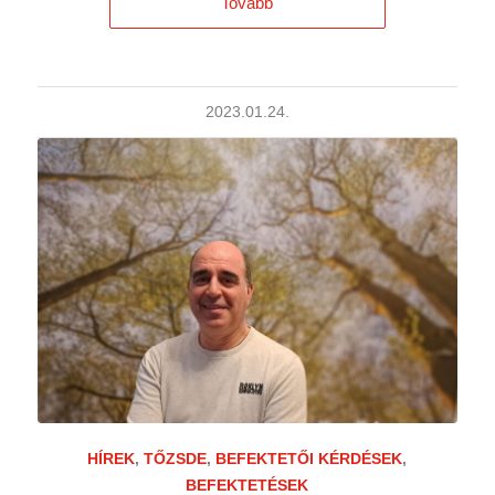
Tovább
2023.01.24.
HÍREK
,
TŐZSDE
,
BEFEKTETŐI KÉRDÉSEK
,
BEFEKTETÉSEK