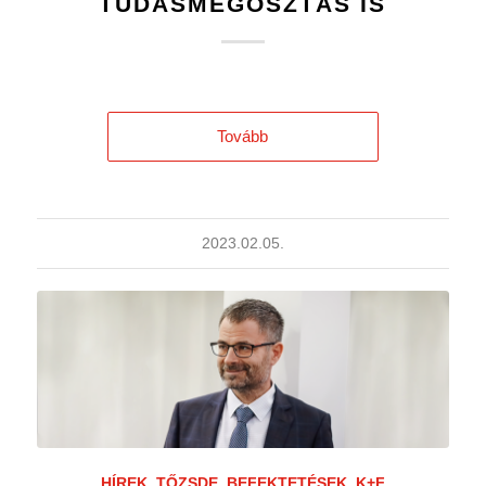
TUDÁSMEGOSZTÁS IS
Tovább
2023.02.05.
HÍREK
,
TŐZSDE
,
BEFEKTETÉSEK
,
K+F