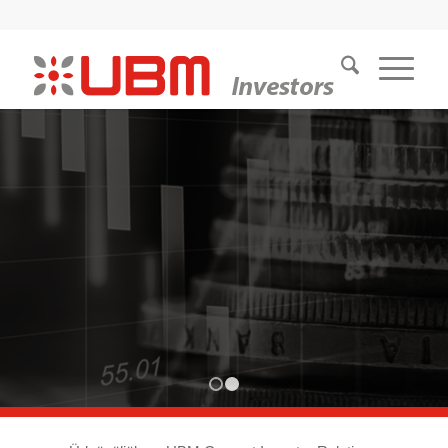
UBM CSOPORT
.
Növekedjünk együtt, stabil alapokon
1
2