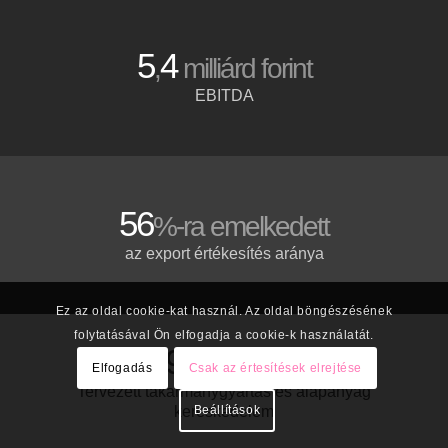
5
4
,
milliárd forint
EBITDA
56
%-ra emelkedett
az export értékesítés aránya
Ez az oldal cookie-kat használ. Az oldal böngészésének
folytatásával Ön elfogadja a cookie-k használatát.
2
100
000
tonna
Elfogadás
Csak az értesítések elrejtése
Tervezett takarmánygyártás és alapanyag
kereskedelem
Beállítások