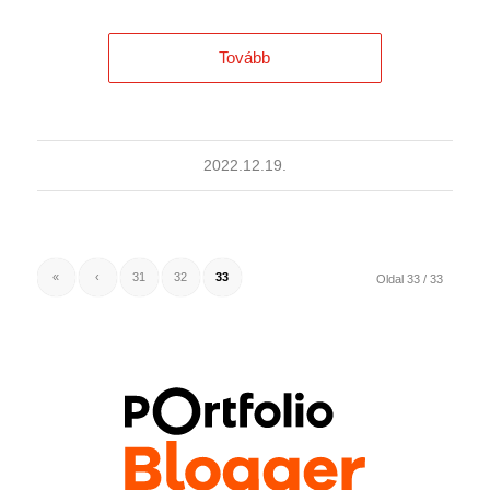
Tovább
2022.12.19.
«
‹
31
32
33
Oldal 33 / 33