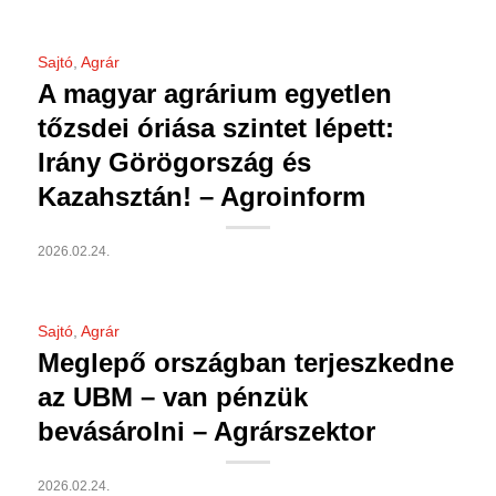
Sajtó
,
Agrár
A magyar agrárium egyetlen
tőzsdei óriása szintet lépett:
Irány Görögország és
Kazahsztán! – Agroinform
2026.02.24.
Sajtó
,
Agrár
Meglepő országban terjeszkedne
az UBM – van pénzük
bevásárolni – Agrárszektor
2026.02.24.