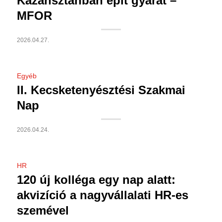
Kazahsztánban épít gyárat –
MFOR
2026.04.27.
Egyéb
II. Kecsketenyésztési Szakmai
Nap
2026.04.24.
HR
120 új kolléga egy nap alatt:
akvizíció a nagyvállalati HR-es
szemével