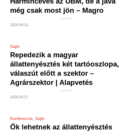
Harmincéves az UBM, de a java
még csak most jön – Magro
2026.06.01.
Sajtó
Repedezik a magyar
állattenyésztés két tartóoszlopa,
válaszút előtt a szektor –
Agrárszektor | Alapvetés
2026.05.27.
Konferencia
,
Sajtó
Ők lehetnek az állattenyésztés