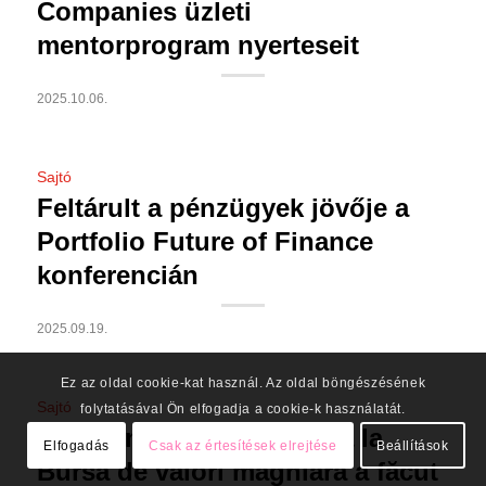
Companies üzleti
mentorprogram nyerteseit
2025.10.06.
Sajtó
Feltárult a pénzügyek jövője a
Portfolio Future of Finance
konferencián
2025.09.19.
Ez az oldal cookie-kat használ. Az oldal böngészésének
Sajtó
folytatásával Ön elfogadja a cookie-k használatát.
Compania agricolă cotată la
Elfogadás
Csak az értesítések elrejtése
Beállítások
Bursa de valori maghiară a făcut