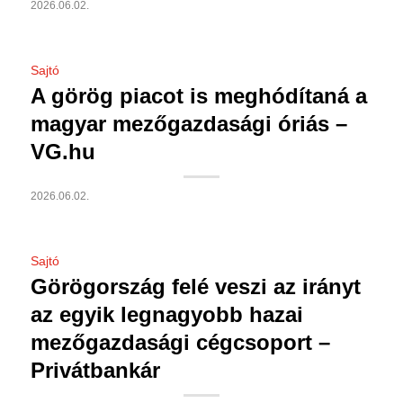
2026.06.02.
Sajtó
A görög piacot is meghódítaná a
magyar mezőgazdasági óriás –
VG.hu
2026.06.02.
Sajtó
Görögország felé veszi az irányt
az egyik legnagyobb hazai
mezőgazdasági cégcsoport –
Privátbankár