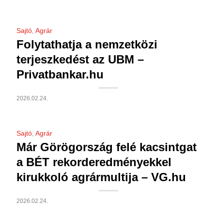
Sajtó
,
Agrár
Folytathatja a nemzetközi
terjeszkedést az UBM –
Privatbankar.hu
2026.02.24.
Sajtó
,
Agrár
Már Görögország felé kacsintgat
a BÉT rekorderedményekkel
kirukkoló agrármultija – VG.hu
2026.02.24.