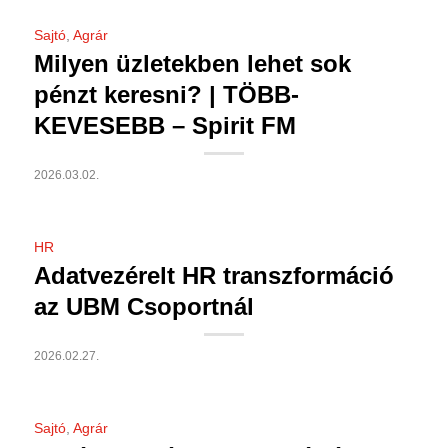
Sajtó
,
Agrár
Milyen üzletekben lehet sok
pénzt keresni? | TÖBB-
KEVESEBB – Spirit FM
2026.03.02.
HR
Adatvezérelt HR transzformáció
az UBM Csoportnál
2026.02.27.
Sajtó
,
Agrár