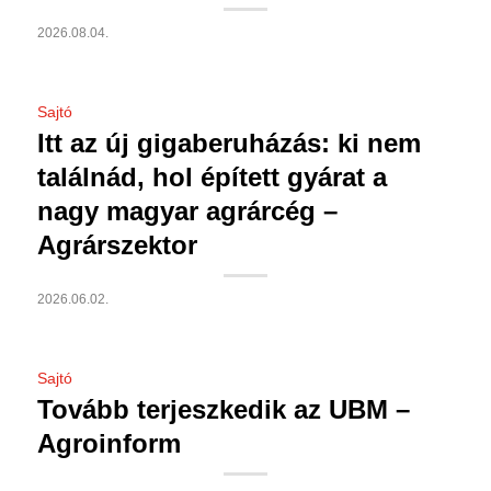
2026.08.04.
Sajtó
Itt az új gigaberuházás: ki nem
találnád, hol épített gyárat a
nagy magyar agrárcég –
Agrárszektor
2026.06.02.
Sajtó
Tovább terjeszkedik az UBM –
Agroinform