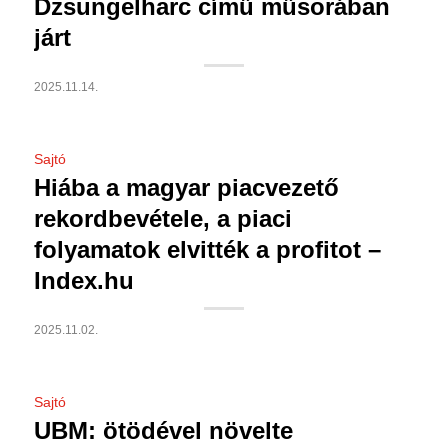
Dzsungelharc című műsorában
járt
2025.11.14.
Sajtó
Hiába a magyar piacvezető
rekordbevétele, a piaci
folyamatok elvitték a profitot –
Index.hu
2025.11.02.
Sajtó
UBM: ötödével növelte