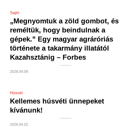
Sajtó
„Megnyomtuk a zöld gombot, és
reméltük, hogy beindulnak a
gépek.” Egy magyar agráróriás
története a takarmány illatától
Kazahsztánig – Forbes
2026.04.09.
Húsvét
Kellemes húsvéti ünnepeket
kívánunk!
2026.04.02.