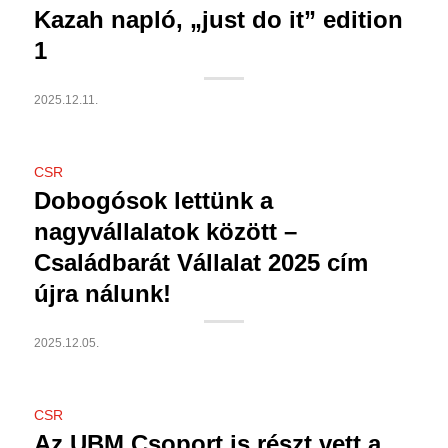
Kazah napló, „just do it” edition
1
2025.12.11.
CSR
Dobogósok lettünk a
nagyvállalatok között –
Családbarát Vállalat 2025 cím
újra nálunk!
2025.12.05.
CSR
Az UBM Csoport is részt vett a