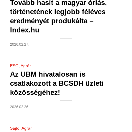
Tovább hasít a magyar óriás,
történetének legjobb féléves
eredményét produkálta –
Index.hu
2026.02.27.
ESG
,
Agrár
Az UBM hivatalosan is
csatlakozott a BCSDH üzleti
közösségéhez!
2026.02.26.
Sajtó
,
Agrár