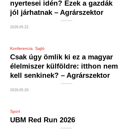
nyertesei idén? Ezek a gazdák
jól járhatnak – Agrárszektor
2026.05.22.
Konferencia
,
Sajtó
Csak úgy ömlik ki ez a magyar
élelmiszer külföldre: itthon nem
kell senkinek? – Agrárszektor
2026.05.20.
Sport
UBM Red Run 2026