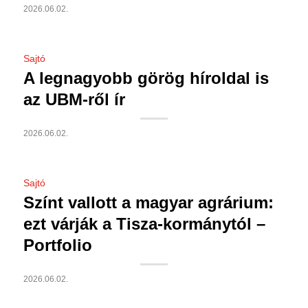
2026.06.02.
Sajtó
A legnagyobb görög híroldal is
az UBM-ről ír
2026.06.02.
Sajtó
Színt vallott a magyar agrárium:
ezt várják a Tisza-kormánytól –
Portfolio
2026.06.02.