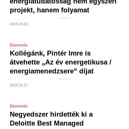
energiatudatosság nem egyszeri
projekt, hanem folyamat
2025.10.22.
Elismerés
Kollégánk, Pintér Imre is
átvehette „Az év energetikusa /
energiamenedzsere” díjat
2025.10.17.
Elismerés
Negyedszer hirdették ki a
Deloitte Best Managed