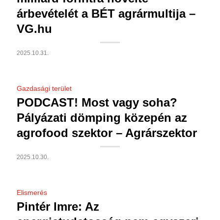
árbevételét a BÉT agrármultija –
VG.hu
2025.10.31.
Gazdasági terület
PODCAST! Most vagy soha?
Pályázati dömping közepén az
agrofood szektor – Agrárszektor
2025.10.30.
Elismerés
Pintér Imre: Az